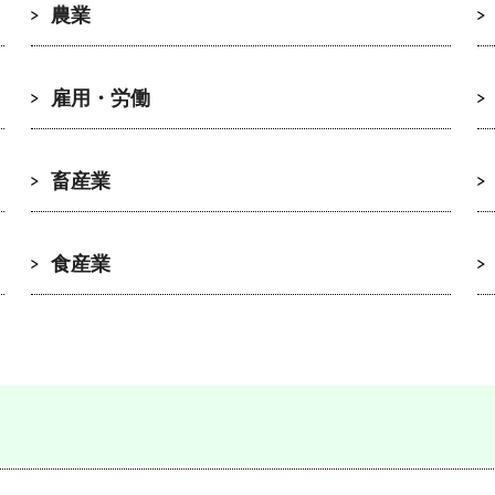
農業
雇用・労働
畜産業
食産業