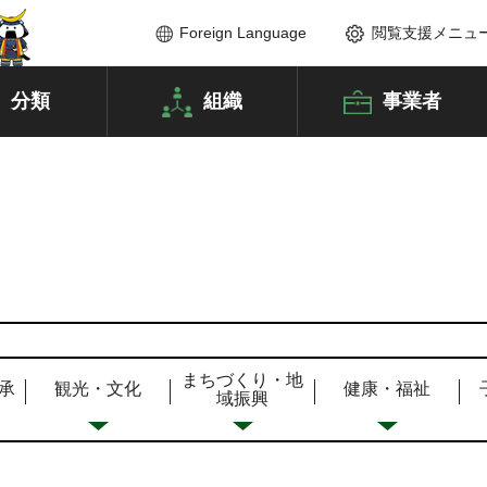
Foreign Language
閲覧支援メニュ
分類
組織
事業者
まちづくり・地
承
観光・文化
健康・福祉
域振興